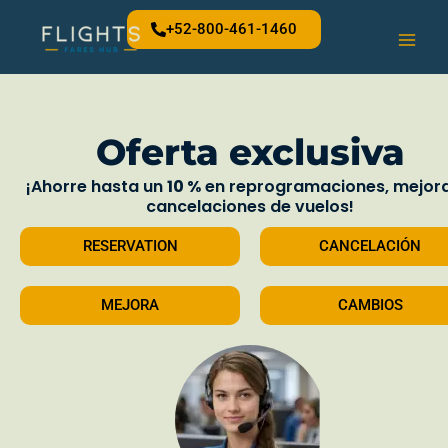
Skip
+52-800-461-1460
to
content
Oferta exclusiva
¡Ahorre hasta un
10 %
en reprogramaciones, mejora
cancelaciones de vuelos!
RESERVATION
CANCELACIÓN
MEJORA
CAMBIOS