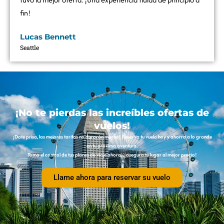
fin!
Lucas Bennett
Seattle
¡No te pierdas las increíbles ofertas de
vuelos!
¡Date prisa, las mejores tarifas no durarán mucho! Reserva tu vuelo hoy y ahorra a lo grande
en tu próxima aventura.
Toma el control de tus planes de viaje ahora: ¡asegura tu lugar al mejor precio!
Llame ahora para reservar su vuelo